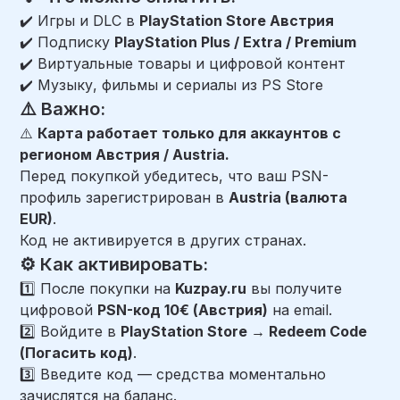
✔️ Игры и DLC в
PlayStation Store Австрия
✔️ Подписку
PlayStation Plus / Extra / Premium
✔️ Виртуальные товары и цифровой контент
✔️ Музыку, фильмы и сериалы из PS Store
⚠️ Важно:
⚠️
Карта работает только для аккаунтов с
регионом Австрия / Austria.
Перед покупкой убедитесь, что ваш PSN-
профиль зарегистрирован в
Austria (валюта
EUR)
.
Код не активируется в других странах.
⚙️ Как активировать:
1️⃣ После покупки на
Kuzpay.ru
вы получите
цифровой
PSN-код 10€ (Австрия)
на email.
2️⃣ Войдите в
PlayStation Store → Redeem Code
(Погасить код)
.
3️⃣ Введите код — средства моментально
зачислятся на баланс.