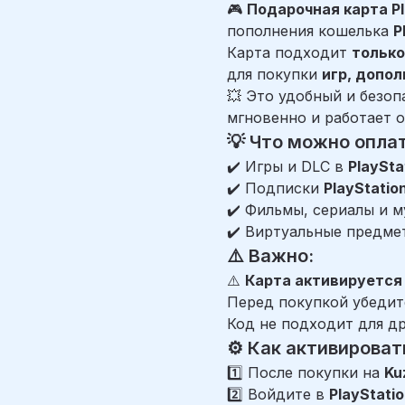
🎮
Подарочная карта Pl
пополнения кошелька
P
Карта подходит
только
для покупки
игр, допол
💥 Это удобный и безоп
мгновенно и работает 
💡 Что можно опла
✔️ Игры и DLC в
PlaySta
✔️ Подписки
PlayStation
✔️ Фильмы, сериалы и м
✔️ Виртуальные предме
⚠️ Важно:
⚠️
Карта активируется 
Перед покупкой убедит
Код не подходит для др
⚙️ Как активироват
1️⃣ После покупки на
Ku
2️⃣ Войдите в
PlayStati