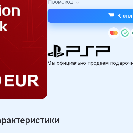
Промокод
К опл
Мы официально продаем подарочны
арактеристики