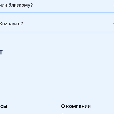
или близкому?
Kuzpay.ru?
т
исы
О компании