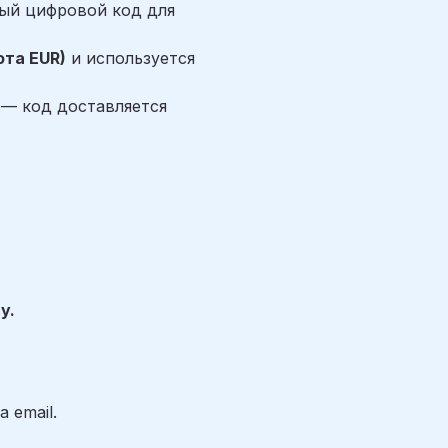
ый цифровой код для
юта EUR)
и используется
 — код доставляется
y.
а email.