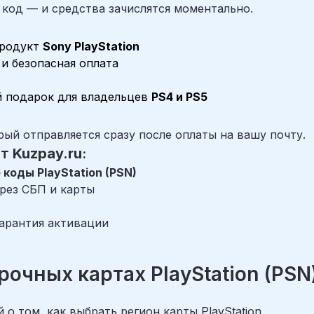
 код — и средства зачислятся моментально.
продукт
Sony PlayStation
и безопасная оплата
 подарок для владельцев
PS4 и PS5
ый отправляется сразу после оплаты на вашу почту.
ют
Kuzpay.ru
:
коды PlayStation (PSN)
ерез СБП и карты
гарантия активации
рочных картах PlayStation (PSN
о том, как выбрать регион карты PlayStation,