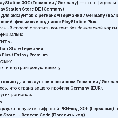
ayStation 30€ (Германия / Germany)
— это официальн
layStation Store DE (Germany)
.
 для аккаунтов с регионом Германия / Germany (вал
нений, фильмов и подписок PlayStation Plus
.
асный способ оплатить контент без банковской карты
официально.
тить:
tion Store Германия
 Plus / Extra / Premium
узыку
ты и внутриигровую валюту
только для аккаунтов с регионом Германия / German
есь, что страна вашего профиля
Germany (EUR)
.
угих регионов.
ь:
zpay.ru
получите цифровой
PSN-код 30€ (Германия)
н
on Store → Redeem Code (Погасить код)
.