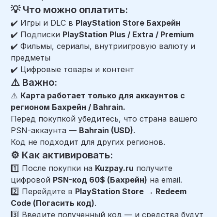
💡 Что можно оплатить:
✔️ Игры и DLC в
PlayStation Store Бахрейн
✔️ Подписки
PlayStation Plus / Extra / Premium
✔️ Фильмы, сериалы, внутриигровую валюту и
предметы
✔️ Цифровые товары и контент
⚠️ Важно:
⚠️
Карта работает только для аккаунтов с
регионом Бахрейн / Bahrain.
Перед покупкой убедитесь, что страна вашего
PSN-аккаунта —
Bahrain (USD)
.
Код не подходит для других регионов.
⚙️ Как активировать:
1️⃣ После покупки на
Kuzpay.ru
получите
цифровой
PSN-код 60$ (Бахрейн)
на email.
2️⃣ Перейдите в
PlayStation Store → Redeem
Code (Погасить код)
.
3️⃣ Введите полученный код — и средства будут