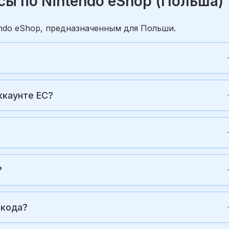
ы по Nintendo eShop (Польша)
endo eShop, предназначенным для Польши.
аккаунте ЕС?
?
 кода?