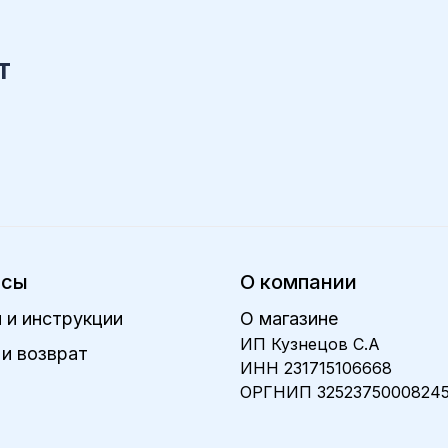
т
исы
О компании
 и инструкции
О магазине
ИП Кузнецов С.А
и возврат
ИНН 231715106668
ОРГНИП 3252375000824