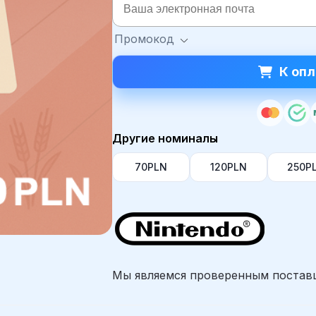
Промокод
К опл
Другие номиналы
70PLN
120PLN
250P
Мы являемся проверенным постав