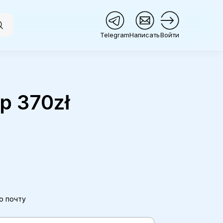
Telegram
Написать
Войти
p 370zł
ю почту