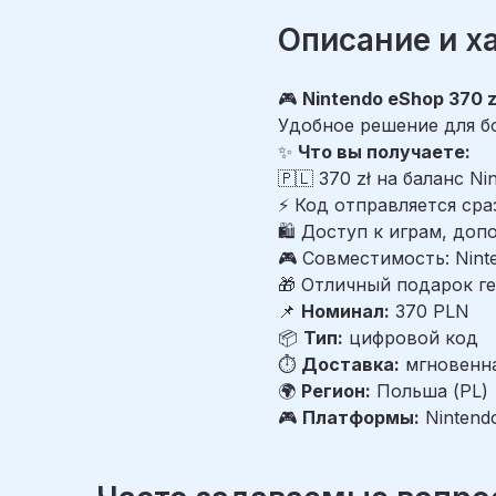
Описание и х
🎮
Nintendo eShop 370 zł
Удобное решение для б
✨
Что вы получаете:
🇵🇱 370 zł на баланс N
⚡ Код отправляется сраз
🛍️ Доступ к играм, до
🎮 Совместимость: Ninte
🎁 Отличный подарок г
📌
Номинал:
370 PLN
📦
Тип:
цифровой код
⏱
Доставка:
мгновенн
🌍
Регион:
Польша (PL)
🎮
Платформы:
Nintendo