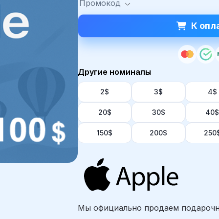
Промокод
К опл
Другие номиналы
2$
3$
4$
20$
30$
40$
150$
200$
250
Мы официально продаем подарочн