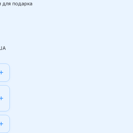
и для подарка
США