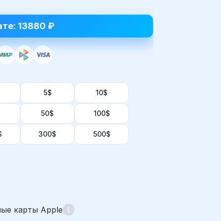
ате: 13880 ₽
5$
10$
50$
100$
$
300$
500$
ые карты Apple