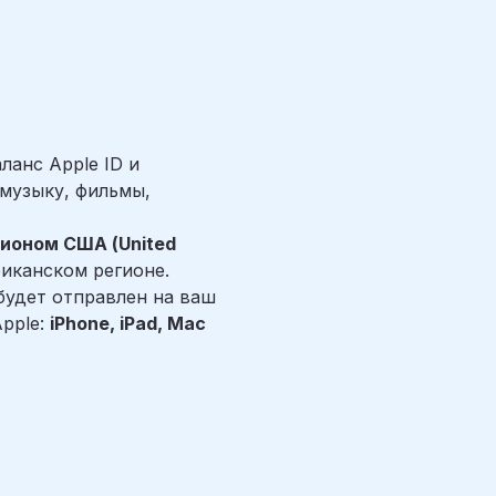
ланс Apple ID и
 музыку, фильмы,
гионом США (United
риканском регионе.
будет отправлен на ваш
Apple:
iPhone, iPad, Mac