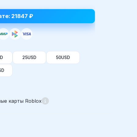
ате: 21847 ₽
SD
25USD
50USD
SD
ые карты Roblox