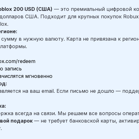
oblox 200 USD (США)
— это премиальный цифровой ко
0 долларов США. Подходит для крупных покупок Robux
ox.
егионе:
 сумму в нужную валюту. Карта не привязана к регио
платформы.
ox.com/redeem
ю запись
ачислятся мгновенно
од:
авляется на ваш email. Если письмо не дошло — подд
ка:
ржка всегда на связи. Мы решаем все вопросы опера
вой подарок
— не требует банковской карты, активир
.