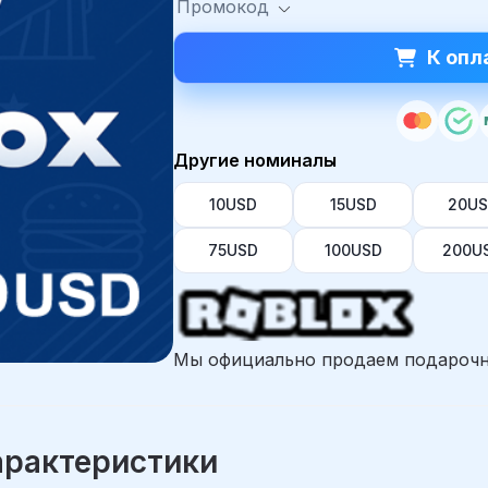
Промокод
К опл
Другие номиналы
10USD
15USD
20U
75USD
100USD
200U
Мы официально продаем подарочн
арактеристики