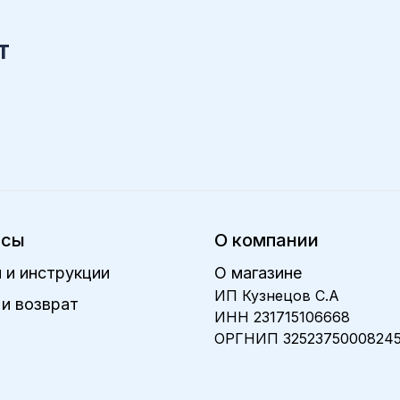
т
исы
О компании
 и инструкции
О магазине
ИП Кузнецов С.А
и возврат
ИНН 231715106668
ОРГНИП 3252375000824