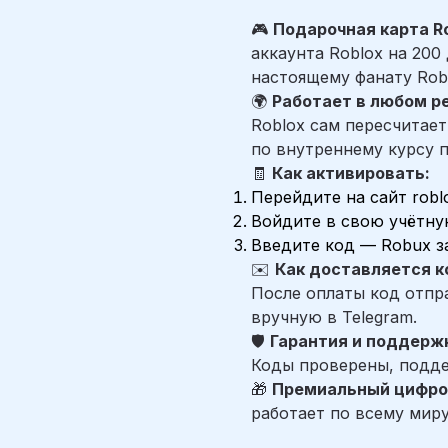
🎮
Подарочная карта R
аккаунта Roblox на 20
настоящему фанату Robl
🌍
Работает в любом р
Roblox сам пересчитает
по внутреннему курсу 
🧾
Как активировать:
Перейдите на сайт robl
Войдите в свою учётну
Введите код — Robux з
✉️
Как доставляется к
После оплаты код отпр
вручную в Telegram.
🛡️
Гарантия и поддерж
Коды проверены, подде
🎁
Премиальный цифро
работает по всему миру