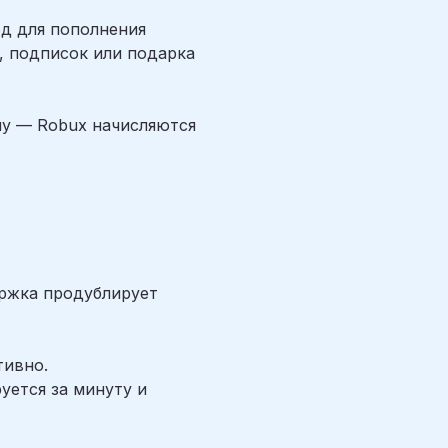
д для пополнения
, подписок или подарка
ну — Robux начисляются
ержка продублирует
тивно.
уется за минуту и