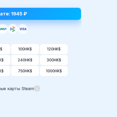
ате: 1945 ₽
$
100HK$
120HK$
K$
240HK$
300HK$
K$
750HK$
1000HK$
ые карты Steam