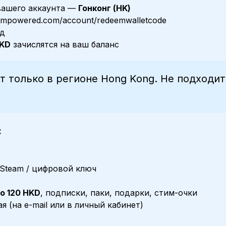
 вашего аккаунта —
Гонконг (HK)
eampowered.com/account/redeemwalletcode
од
HKD
зачислятся на ваш баланс
т только в регионе Hong Kong. Не подходит
:
Steam / цифровой ключ
о 120 HKD
, подписки, паки, подарки, стим-очки
 (на e-mail или в личный кабинет)