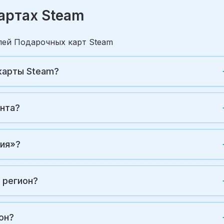
артах Steam
елей Подарочных карт Steam
карты Steam?
унта?
сия»?
 регион?
он?