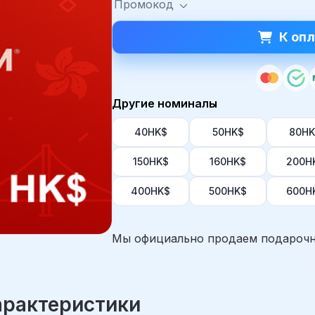
Промокод
К опл
Другие номиналы
40HK$
50HK$
80HK
150HK$
160HK$
200H
400HK$
500HK$
600H
Мы официально продаем подарочн
арактеристики