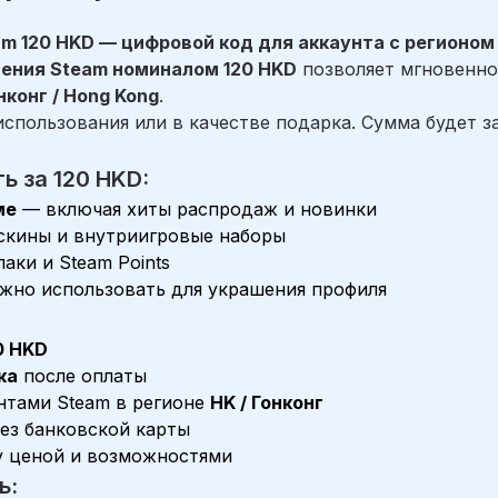
m 120 HKD — цифровой код для аккаунта с регионом 
нения Steam номиналом 120 HKD
позволяет мгновенно
нконг / Hong Kong
.
спользования или в качестве подарка. Сумма будет з
ь за 120 HKD:
ме
— включая хиты распродаж и новинки
 скины и внутриигровые наборы
аки и Steam Points
ожно использовать для украшения профиля
0 HKD
ка
после оплаты
нтами Steam в регионе
HK / Гонконг
без банковской карты
у ценой и возможностями
ь: