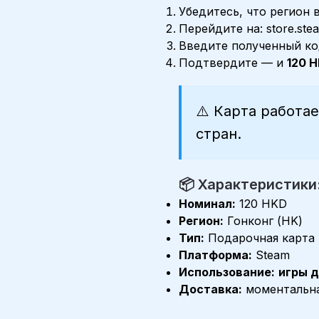
Убедитесь, что регион
Перейдите на: store.st
Введите полученный к
Подтвердите — и
120 
⚠️
Карта работае
стран.
📦 Характеристики
Номинал:
120 HKD
Регион:
Гонконг (HK)
Тип:
Подарочная карта 
Платформа:
Steam
Использование:
игры д
Доставка:
моментальная