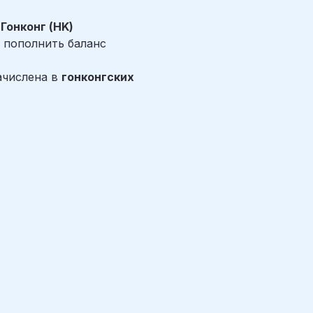
Гонконг (HK)
 пополнить баланс
ачислена в
гонконгских