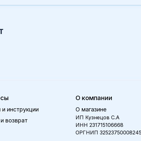
т
исы
О компании
 и инструкции
О магазине
ИП Кузнецов С.А
и возврат
ИНН 231715106668
ОРГНИП 3252375000824