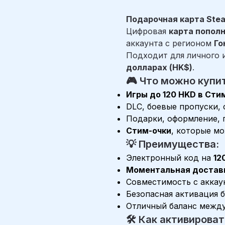
Подарочная карта Stea
Цифровая
карта попол
аккаунта с регионом
Го
Подходит для личного и
долларах (HK$)
.
🎮 Что можно купит
Игры до 120 HKD в Сти
DLC, боевые пропуски,
Подарки, оформление, п
Стим-очки
, которые м
💡 Преимущества:
Электронный код на
12
Моментальная достав
Совместимость с аккау
Безопасная активация 
Отличный баланс межд
🛠️ Как активироват