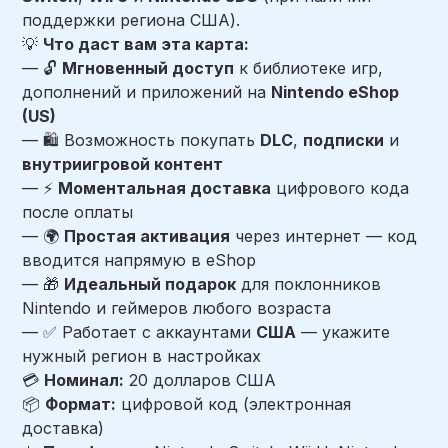
поддержки региона США).
💡
Что даст вам эта карта:
— 🔓
Мгновенный доступ
к библиотеке игр,
дополнений и приложений на
Nintendo eShop
(US)
— 🛍️ Возможность покупать
DLC
,
подписки
и
внутриигровой контент
— ⚡
Моментальная доставка
цифрового кода
после оплаты
— 🌍
Простая активация
через интернет — код
вводится напрямую в eShop
— 🎁
Идеальный подарок
для поклонников
Nintendo и геймеров любого возраста
— ✅ Работает с аккаунтами
США
— укажите
нужный регион в настройках
💳
Номинал:
20 долларов США
📦
Формат:
цифровой код (электронная
доставка)