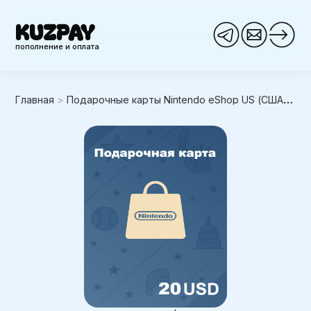
KUZPAY
пополнение и оплата
Главная
>
Подарочные карты Nintendo eShop US (США)
>
N