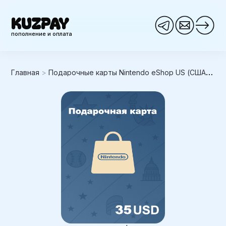
KUZPAY
пополнение и оплата
Главная
>
Подарочные карты Nintendo eShop US (США)
>
N