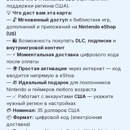
поддержки региона США).
💡
Что даст вам эта карта:
— 🔓
Мгновенный доступ
к библиотеке игр,
дополнений и приложений на
Nintendo eShop
(US)
— 🛍️ Возможность покупать
DLC
,
подписки
и
внутриигровой контент
— ⚡
Моментальная доставка
цифрового кода
после оплаты
— 🌍
Простая активация
через интернет — код
вводится напрямую в eShop
— 🎁
Идеальный подарок
для поклонников
Nintendo и геймеров любого возраста
— ✅ Работает с аккаунтами
США
— укажите
нужный регион в настройках
💳
Номинал:
35 долларов США
📦
Формат:
цифровой код (электронная
доставка)