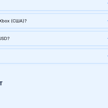
 Xbox (США)?
USD?
?
т