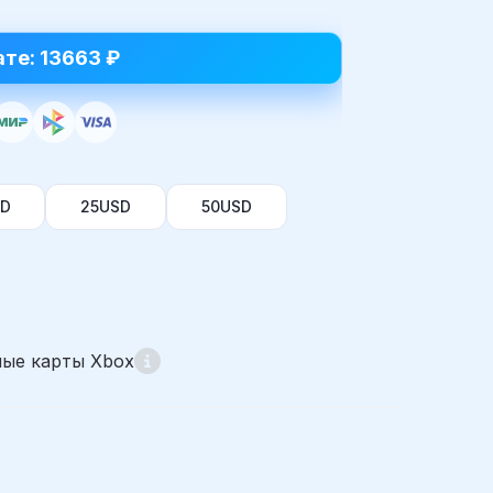
ате: 13663 ₽
SD
25USD
50USD
ые карты Xbox