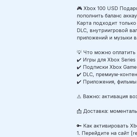
🎮 Xbox 100 USD Подар
пополнить баланс аккау
Карта подходит только 
DLC, внутриигровой вал
приложений и музыки в M
💡 Что можно оплатить с
✔️ Игры для Xbox Serie
✔️ Подписки Xbox Game 
✔️ DLC, премиум-конте
✔️ Приложения, фильмы 
⚠️ Важно: активация во
📩 Доставка: моменталь
🔑 Как активировать Xbo
1. Перейдите на сайт [r