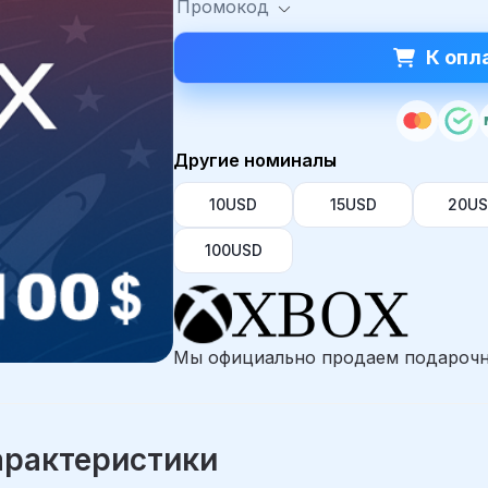
Промокод
К опл
Другие номиналы
10USD
15USD
20U
100USD
Мы официально продаем подарочн
арактеристики