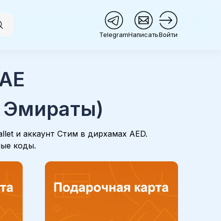
Telegram
Написать
Войти
 AE
 Эмираты)
let и аккаунт Стим в дирхамах AED.
ные коды.